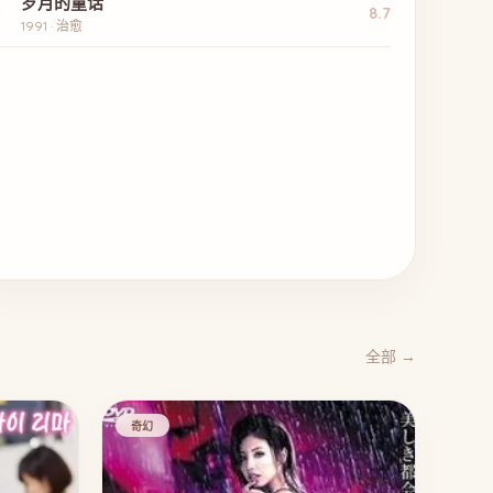
岁月的童话
5
8.7
1991 · 治愈
全部 →
奇幻