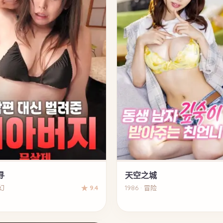
寻
天空之城
奇幻
★ 9.4
1986 · 冒险