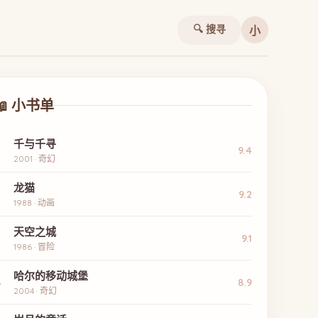
🔍 搜寻
小
📖 小书单
千与千寻
9.4
2001 · 奇幻
龙猫
2
9.2
1988 · 动画
天空之城
3
9.1
1986 · 冒险
哈尔的移动城堡
4
8.9
2004 · 奇幻