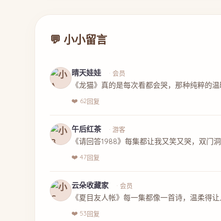
💬 小小留言
晴天娃娃
· 会员
《龙猫》真的是每次看都会哭，那种纯粹的温
❤️ 62
回复
午后红茶
· 游客
《请回答1988》每集都让我又笑又哭，双门
❤️ 47
回复
云朵收藏家
· 会员
《夏目友人帐》每一集都像一首诗，温柔得让
❤️ 53
回复