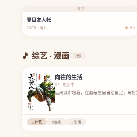
102
夏目友人帐
2008 · 奇幻
★ 9.4
🎵 综艺 · 漫画
2部
向往的生活
S7 · 更新中
远离城市喧嚣，在蘑菇屋里自给自足，与好
#综艺
#治愈
#生活