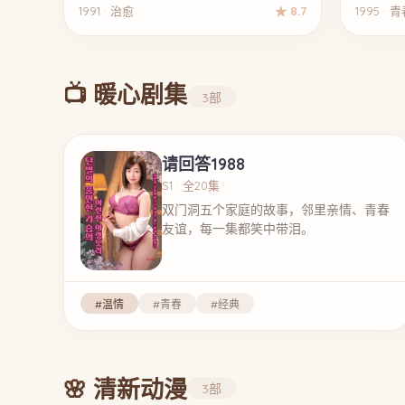
1991 · 治愈
★ 8.7
1995 · 
📺 暖心剧集
3部
请回答1988
S1 · 全20集
双门洞五个家庭的故事，邻里亲情、青春
友谊，每一集都笑中带泪。
#温情
#青春
#经典
🌸 清新动漫
3部