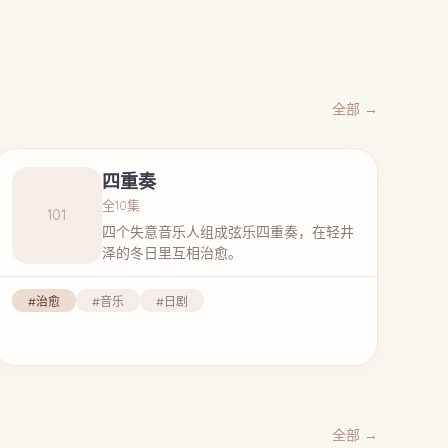
全部 →
四重奏
全10集
101
四个失意音乐人组成弦乐四重奏，在轻井
泽的冬日里互相治愈。
#治愈
#音乐
#日剧
全部 →