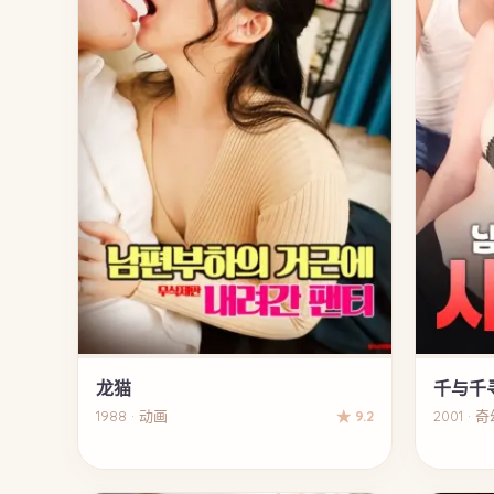
龙猫
千与千
1988 · 动画
★ 9.2
2001 · 