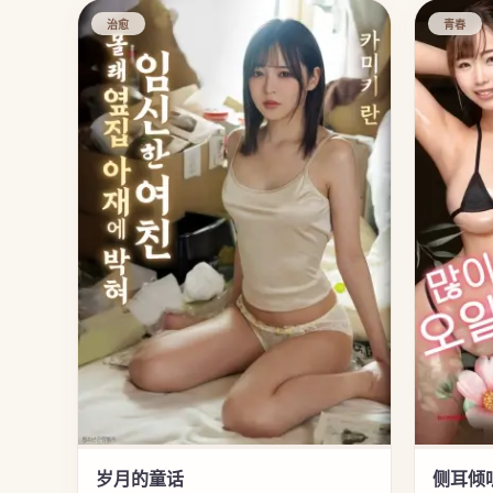
治愈
青春
岁月的童话
侧耳倾