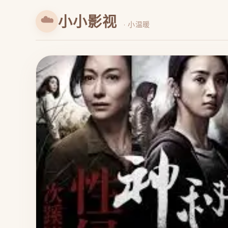
☁️
小小影视
· 小温暖