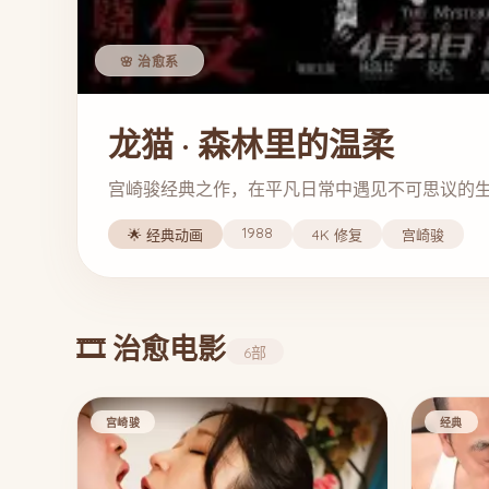
🌸 治愈系
龙猫 · 森林里的温柔
宫崎骏经典之作，在平凡日常中遇见不可思议的
1988
🌟 经典动画
4K 修复
宫崎骏
🎞️ 治愈电影
6部
宫崎骏
经典