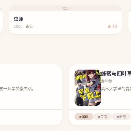
103
虫师
2005 · 奇幻
★ 9.2
蜂蜜与四叶
全10卷
友一起享受慢生活。
美术大学里的青
#漫画
#青春
#治愈