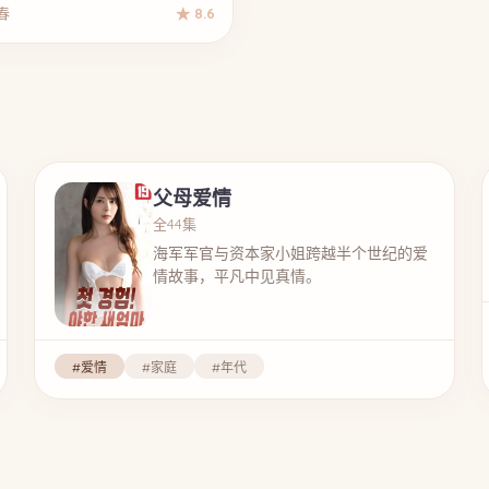
青春
★ 8.6
父母爱情
全44集
海军军官与资本家小姐跨越半个世纪的爱
情故事，平凡中见真情。
#爱情
#家庭
#年代